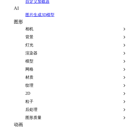
自定义加载器
AI
图片生成3D模型
图形
相机
背景
灯光
渲染器
模型
网格
材质
纹理
2D
粒子
后处理
图形质量
动画