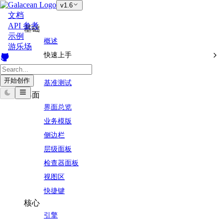
v1.6
文档
API 参考
基础
示例
概述
游乐场
快速上手
版本管理
开始创作
基准测试
界面
界面总览
业务模版
侧边栏
层级面板
检查器面板
视图区
快捷键
核心
引擎