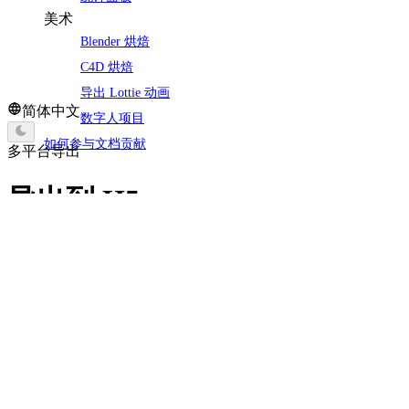
美术
Blender 烘焙
C4D 烘焙
导出 Lottie 动画
简体中文
数字人项目
如何参与文档贡献
多平台导出
导出到 H5
平台配置说明
导出到 H5 平台，除了通用导出配置外，并没有额外的平台相
关导出配置，故无需配置
导出
选择好 H5 平台后，点击导出面板最下方的下载按钮，即可导