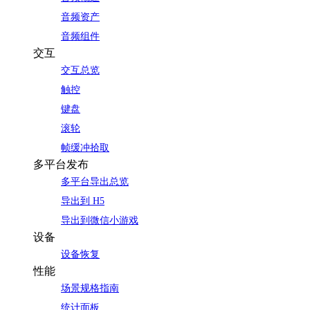
音频资产
音频组件
交互
交互总览
触控
键盘
滚轮
帧缓冲拾取
多平台发布
多平台导出总览
导出到 H5
导出到微信小游戏
设备
设备恢复
性能
场景规格指南
统计面板