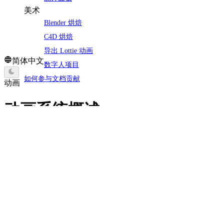
美术
Blender 烘焙
C4D 烘焙
导出 Lottie 动画
简体中文
数字人项目
如何参与文档贡献
动画
动画系统概述
Galacean 的动画系统具有以下功能：
解析 GLTF/FBX 模型中的动画并转为 Galacean 中的
AnimationClip 对象
为 Galacean 的所有组件及其属性添加动画
设置动画的开始/结束时间以裁剪动画
设置动画间的过渡，将多个动画叠加
将一个模型的动画应用到另一个模型上
添加动画事件及动画生命周期的脚本