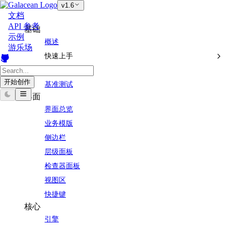
v1.6
文档
API 参考
基础
示例
概述
游乐场
快速上手
版本管理
开始创作
基准测试
界面
界面总览
业务模版
侧边栏
层级面板
检查器面板
视图区
快捷键
核心
引擎